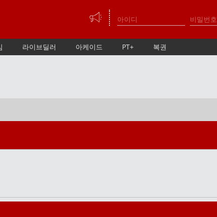
임
라이브딜러
아케이드
PT+
복권