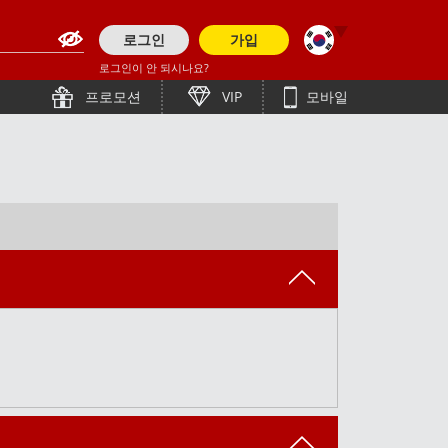
로그인
가입
로그인이 안 되시나요?
English (Asia)
हिन्दी
프로모션
VIP
모바일
English (Europe)
తెలుగు
简体中文
Bengali (India)
English (Pakistan)
ภาษาไทย
Tiếng Việt
English (Bangladesh)
Bahasa Indonesia
Bengali (Bangladesh)
日本語
Polish
English
Español