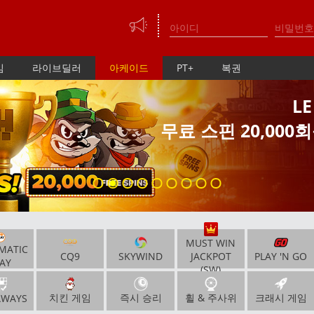
임
라이브딜러
아케이드
PT+
복권
당신의 가장 뜨거운
행운의 플레이어가 방
L
새
지금 PP에서 플레이하
승리를 향해 비행
무료 스핀 20,00
제우스의 힘을 깨우
이 
540,0
상
전설이 되기 위
다음
MUST WIN
MATIC
CQ9
SKYWIND
JACKPOT
PLAY 'N GO
LAY
(SW)
치킨 게임
즉시 승리
휠 & 주사위
크래시 게임
AWAYS