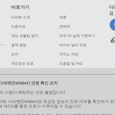
바로가기
다
요
다파벳 소개
제휴
이용약관
연락처
게임 과몰입 방지
허위 VS 실제 구분하기
결제 방법
라이브 딜러 약관
보안
카지노 약관
개인정보 보호
도움말 및 FAQ
다파벳(Dafabet) 연령 확인 조치
만의 사람이 베팅하는 것은 불법입니다.
해, 다파벳(Dafabet)은 제공된 정보의 진위 여부를 확인하기 
해 제3자를 통한 조회가 이루어질 수 있습니다.