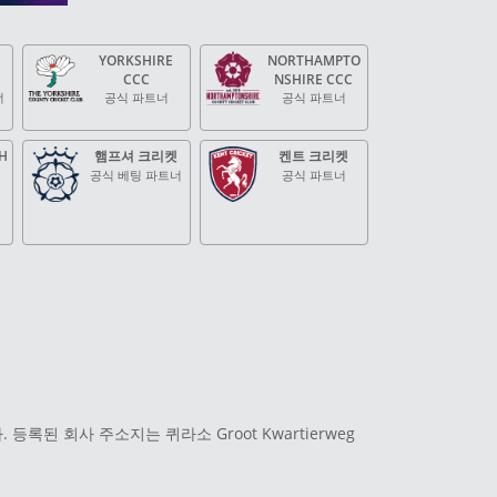
YORKSHIRE
NORTHAMPTO
CCC
NSHIRE CCC
너
공식 파트너
공식 파트너
H
햄프셔 크리켓
켄트 크리켓
공식 베팅 파트너
공식 파트너
 등록된 회사 주소지는 퀴라소 Groot Kwartierweg