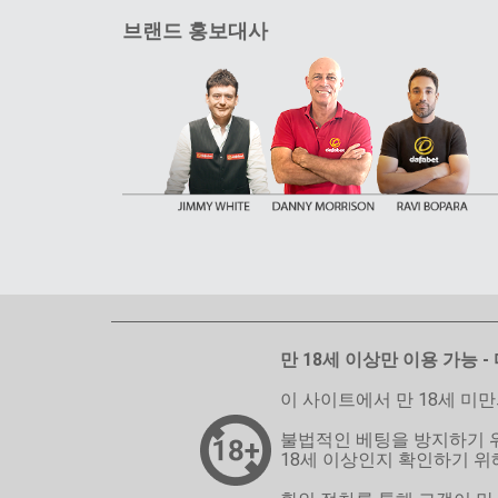
브랜드 홍보대사
만 18세 이상만 이용 가능 - 
이 사이트에서 만 18세 미
불법적인 베팅을 방지하기 위
18세 이상인지 확인하기 위