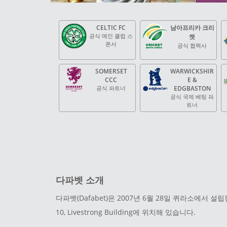
CELTIC FC
남아프리카 크리
공식 메인 클럽 스
켓
폰서
공식 협력사
SOMERSET
WARWICKSHIR
CCC
E &
공식 파트너
EDGBASTON
공식 국제 베팅 파
트너
다파벳 소개
다파벳(Dafabet)은 2007년 6월 28일 퀴라소에서 설립
10, Livestrong Building에 위치해 있습니다.