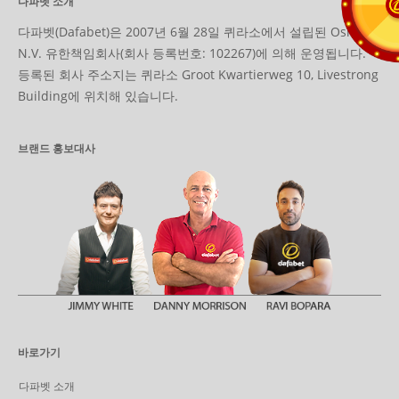
다파벳 소개
다파벳(Dafabet)은 2007년 6월 28일 퀴라소에서 설립된 Osmila
N.V. 유한책임회사(회사 등록번호: 102267)에 의해 운영됩니다.
등록된 회사 주소지는 퀴라소 Groot Kwartierweg 10, Livestrong
Building에 위치해 있습니다.
브랜드 홍보대사
바로가기
다파벳 소개