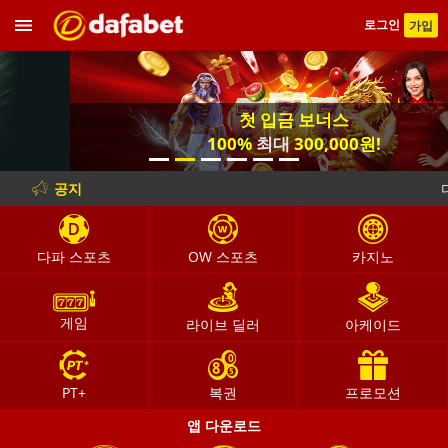
로그인
가입
첫 입금 보너스
100%
최대
300,000원!
공지
다파
다파 스포츠
OW 스포츠
카지노
게임
라이브 딜러
아케이드
PT+
복권
프로모션
앱 다운로드