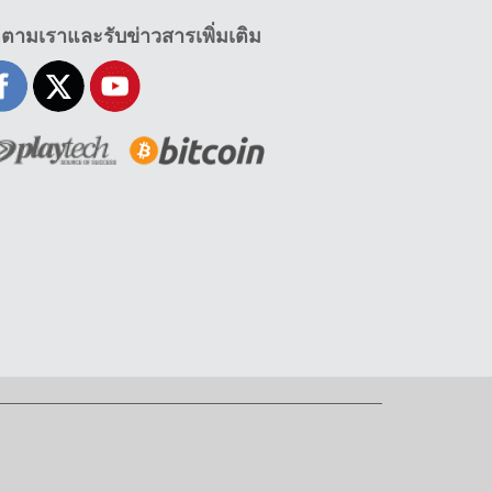
ดตามเราและรับข่าวสารเพิ่มเติม