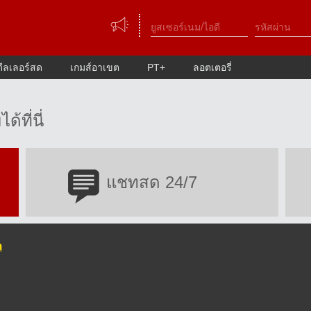
ดีลเลอร์สด
เกมส์อาเขต
PT+
ลอตเตอรี่
ที่นี่
แชทสด 24/7
m