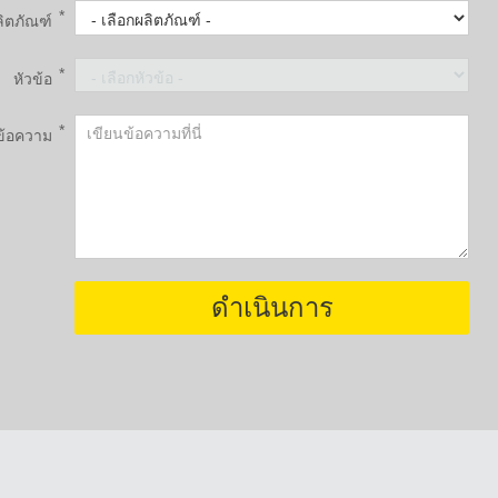
*
ลิตภัณฑ์
*
หัวข้อ
*
ข้อความ
ดำเนินการ