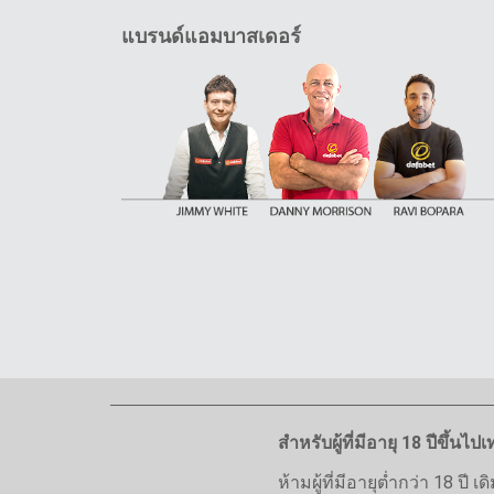
แบรนด์แอมบาสเดอร์
สำหรับผู้ที่มีอายุ 18 ปีขึ้
ห้ามผู้ที่มีอายุต่ำกว่า 18 ปี เดิ