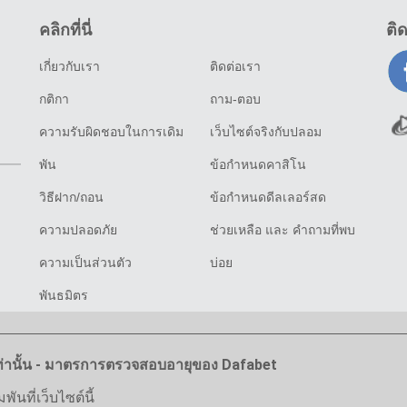
คลิกที่นี่
ติ
เกี่ยวกับเรา
ติดต่อเรา
กติกา
ถาม-ตอบ
ความรับผิดชอบในการเดิม
เว็บไซต์จริงกับปลอม
พัน
ข้อกำหนดคาสิโน
วิธีฝาก/ถอน
ข้อกำหนดดีลเลอร์สด
ความปลอดภัย
ช่วยเหลือ และ คำถามที่พบ
ความเป็นส่วนตัว
บ่อย
พันธมิตร
นไปเท่านั้น - มาตรการตรวจสอบอายุของ Dafabet
มพันที่เว็บไซต์นี้