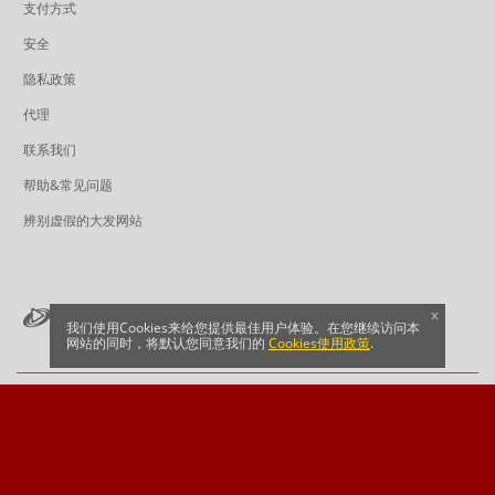
支付方式
安全
隐私政策
代理
联系我们
帮助&常见问题
辨别虚假的大发网站
x
我们使用Cookies来给您提供最佳用户体验。在您继续访问本
网站的同时，将默认您同意我们的
Cookies使用政策
.
仅限18岁及以上用户 – 大发年龄验证措施
任何未满18岁人士在本网站进行赌博均属违法行为。
为防止非法博彩，大发保留对用户所提供信息进行核
查的权利。我们可能会通过第三方服务商进行身份核