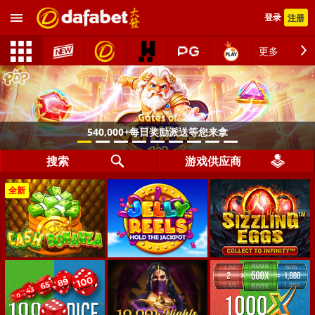
登录
注册
更多
540,000+每日奖励派送等您来拿
搜索
游戏供应商
全新