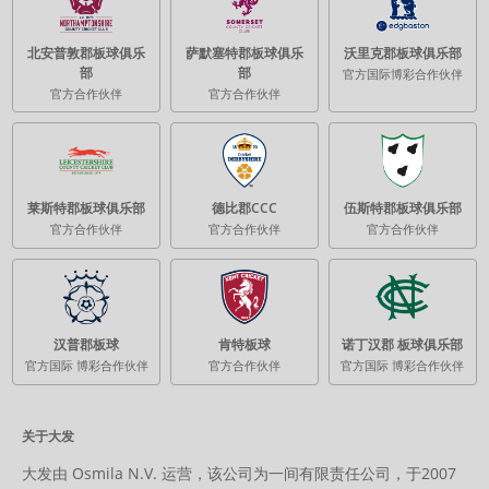
北安普敦郡板球俱乐
萨默塞特郡板球俱乐
沃里克郡板球俱乐部
部
部
官方国际博彩合作伙伴
官方合作伙伴
官方合作伙伴
莱斯特郡板球俱乐部
德比郡CCC
​​伍斯特郡板球俱乐部
官方合作伙伴
官方合作伙伴
官方合作伙伴
汉普郡板球
肯特板球
诺丁汉郡 板球俱乐部
官方国际 博彩合作伙伴
官方合作伙伴
官方国际 博彩合作伙伴
关于大发
大发由 Osmila N.V. 运营，该公司为一间有限责任公司，于2007