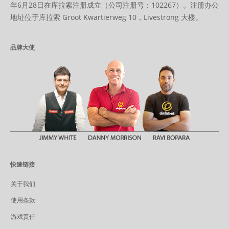
年6月28日在库拉索注册成立（公司注册号：102267）。注册办公
地址位于库拉索 Groot Kwartierweg 10，Livestrong 大楼。
品牌大使
快速链接
关于我们
使用条款
游戏责任