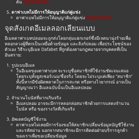
ต้น
ข้อมูลเพิ่มเติม
ดาฟาเบทไม่มีการให้อนุญาติแก่คู่แข่ง
ดาฟาเบทไม่มีการให้อนุญาติแก่คู่แข่ง
ข้อมูลเพิ่มเติม
จุดสังเกตอีเมลลอกเลียนแบบ
อีเมลดาฟาเบทปลอมจะถูกส่งโดยกลุ่มแฮกเกอร์ซึ่งมีเจตนามุ่งร้ายเพื่อ
หลอกลวงผู้ที่ตกเป็นเหยื่อด้วยข้อมูล และลิงก์ปลอม เพื่อประโยชน์ของ
ตัวเอง วิธีระบุอีเมล Dafabet ที่ถูกต้องตามกฎหมายจากบุคคลที่เป็น
อันตราย:
รูปแบบอีเมล
ในอีเมลของดาฟาเบท จะระบุชื่อสมาชิกที่ใช้งานชัดเจนเสมอ
โดยระบุทั้งยูสเซอร์เนม/ชื่อจริง โดยจะไม่ระบุแค่เพียง “สมาชิก”
ทั้งนี้หากมีข้อผิดพลาดในการสะกด หรือทางไวยากรณ์ อาจเป็น
สัญญาณว่า อีเมลฉบับนั้นเป็นอีเมลปลอม
จำนวนโบนัสที่มากเกินจริง
อีเมลปลอม อาจจะมีการหลอกล่อสมาชิกด้วยการแสดงจำนวน
โบนัส หรือ ของรางวัลที่เกินจริง
อัพเดตบัญชีใช้งาน
ดาฟาเบทไม่เคยมีการร้องขอให้สมาชิกเปลี่ยนข้อมูลบัญชีใช้งาน
และรหัสผ่าน นอกจากสมาชิกจะมีการติดต่อฝ่ายบริการลูกค้า
ของเราเพื่อขอเปลี่ยนข้อมูล