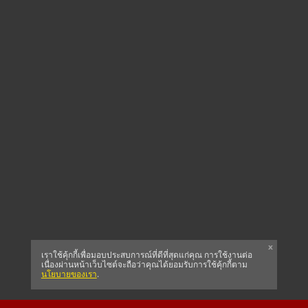
x
เราใช้คุ้กกี้เพื่อมอบประสบการณ์ที่ดีที่สุดแก่คุณ การใช้งานต่อ
เนื่องผ่านหน้าเว็บไซต์จะถือว่าคุณได้ยอมรับการใช้คุ้กกี้ตาม
นโยบายของเรา
.