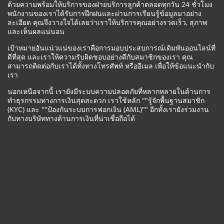
ด้วยความพร้อมให้บริการของฝ่ายบริการลูกค้าตลอดทุกวัน 24 ชั่วโมง
พนักงานของเราได้รับการฝึกฝนและผ่านการเรียนรู้ข้อมูลมาอย่าง
ละเอียด คุณจึงวางใจได้เลยว่าเราให้บริการคุณอย่างรวดเร็ว, สุภาพ
และเห็นผลแน่นอน
เป้าหมายอันแน่วแน่ของเราคือการมอบประสบการณ์เดิมพันออนไลน์ที่
ดีที่สุด และเราให้ความรับผิดชอบอย่างดีกับสมาชิกของเรา คุณ
สามารถติดต่อกับเราได้ทั้งทางโทรศัพท์ หรืออีเมล เพื่อให้ข้อแนะนำกับ
เรา
นอกเหนือจากนี้ เรายังมีระบบความปลอดภัยที่หลากหลายในด้านการ
ทำธุรกรรมทางการเงินสุดสะดวก เราใช้หลัก ""รู้จักพื้นฐานสมาชิก
(KYC) และ ""ป้องกันระบบการฟอกเงิน (AML)"" อีกทั้งเรายังร่วมงาน
กับทางบริษัททางด้านการเงินที่น่าเชื่อถือได้